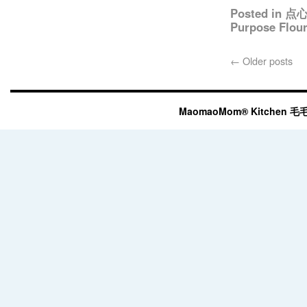
Posted in
点
Purpose Flou
←
Older posts
MaomaoMom® Kitchen 