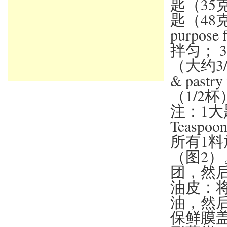
匙（35
匙（48
purpo
拌匀； 
（大约3
& past
（1/2
注：1大匙
Teasp
所有1料
（图2）
团，然后
油皮：将
油，然
保鲜膜