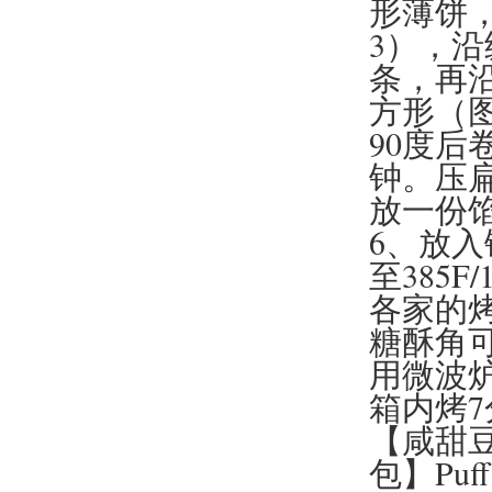
形薄饼
3），沿
条，再
方形（图
90度后
钟。压
放一份
6、放
至385
各家的
糖酥角
用微波炉
箱内烤7分
【咸甜
包】Puff 