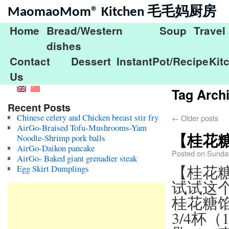
MaomaoMom® Kitchen 毛毛妈厨房
Home
Bread/Western
Soup
Travel
dishes
Contact
Dessert
InstantPot/Recipe
Kit
Us
Tag Arch
Recent Posts
Chinese celery and Chicken breast stir fry
←
Older posts
AirGo-Braised Tofu-Mushrooms-Yam
【桂花
Noodle-Shrimp pork balls
AirGo-Daikon pancake
Posted on
Sunday
AirGo- Baked giant grenadier steak
【桂花糖
Egg Skirt Dumplings
试试这
桂花糖馅：
3/4杯（1