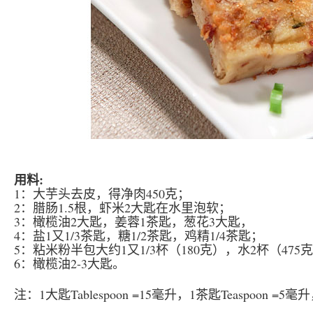
用料:
1：大芋头去皮，得净肉450克；
2：腊肠1.5根，虾米2大匙在水里泡软；
3：橄榄油2大匙，姜蓉1茶匙，葱花3大匙，
4：盐1又1/3茶匙，糖1/2茶匙，鸡精1/4茶匙；
5：粘米粉半包大约1又1/3杯（180克），水2杯（475
6：橄榄油2-3大匙。
注：1大匙Tablespoon =15毫升，1茶匙Teaspoon =5