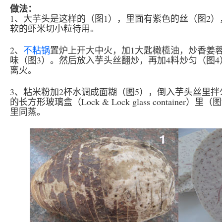
做法：
1、大芋头是这样的（图1），里面有紫色的丝（图2
软的虾米切小粒待用。
2、
不粘锅
置炉上开大中火，加1大匙橄榄油，炒香姜
味（图3）。然后放入芋头丝翻炒，再加4料炒匀（图
离火。
3、粘米粉加2杯水调成面糊（图5），倒入芋头丝里拌
的长方形玻璃盒（Lock & Lock glass contain
里同蒸。