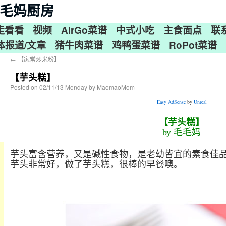
n 毛毛妈厨房
走看看
视频
AirGo菜谱
中式小吃
主食面点
联
体报道/文章
猪牛肉菜谱
鸡鸭蛋菜谱
RoPot菜谱
←
【家常炒米粉】
【芋头糕】
Posted on
02/11/13 Monday
by
MaomaoMom
Easy AdSense
by
Unreal
【芋头糕】
by 毛毛妈
芋头富含营养，又是碱性食物，是老幼皆宜的素食佳
芋头非常好，做了芋头糕，很棒的早餐噢。