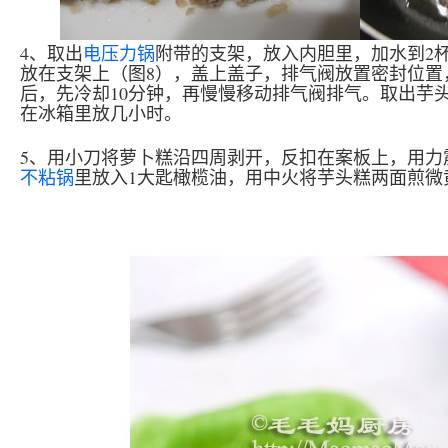
4、取出
电压力锅
附带的支架，放入内胆里，加水到2
放在支架上（图8），盖上盖子，排气阀放置密封位置
后，先冷却10分钟，再慢慢移动排气阀排气。取出芋
在冰箱里放几小时。
5、用小刀将萝卜糕沿四周剥开，反扣在案板上，用力
不粘锅
里放入1大匙橄榄油，用中火将芋头糕两面煎微