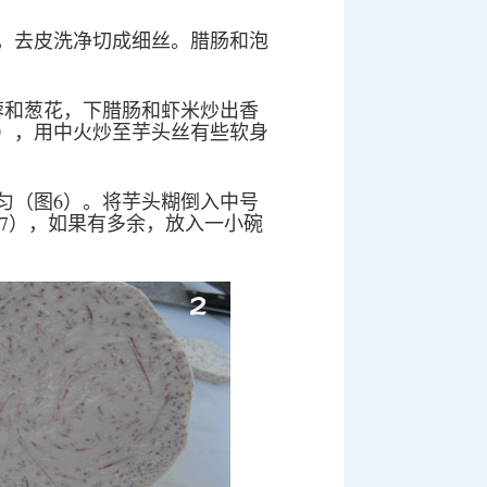
），去皮洗净切成细丝。腊肠和泡
蓉和葱花，下腊肠和虾米炒出香
4），用中火炒至芋头丝有些软身
匀（图6）。将芋头糊倒入中号
er）里（图7），如果有多余，放入一小碗