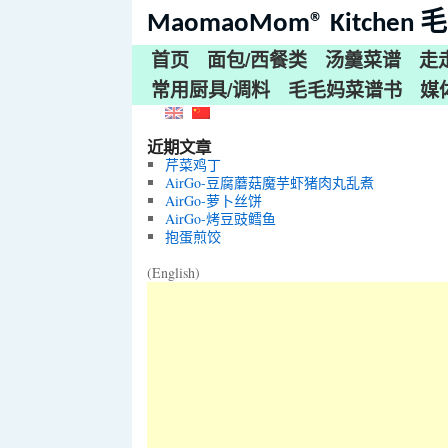
MaomaoMom® Kitche
首页
面包/西餐类
汤羹菜谱
走
常用厨具/调料
毛毛妈菜谱书
媒
近期文章
芹菜鸡丁
AirGo-豆腐蘑菇魔芋虾猪肉丸乱煮
AirGo-萝卜丝饼
AirGo-烤豆豉鳕鱼
抱蛋煎饺
(English)