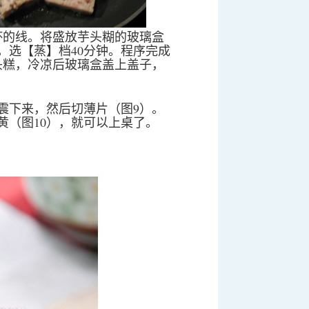
杯的线。将盛放芋头糊的玻璃盒
，选【蒸】档40分钟。程序完成
头糕，冷凉后玻璃盒盖上盖子，
震下来，然后切薄片（图9）。
黄（图10），就可以上桌了。