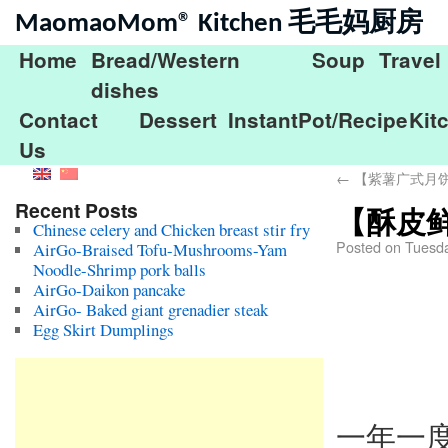
MaomaoMom® Kitchen 毛毛妈厨房
Home
Bread/Western
Soup
Travel
dishes
Contact
Dessert
InstantPot/Recipe
Kit
Us
←
【紫薯广式月
Recent Posts
【酥皮
Chinese celery and Chicken breast stir fry
Posted on
Tuesda
AirGo-Braised Tofu-Mushrooms-Yam
Noodle-Shrimp pork balls
AirGo-Daikon pancake
AirGo- Baked giant grenadier steak
Egg Skirt Dumplings
一年一