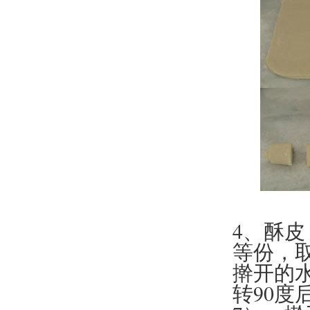
4、酥
等份，
擀开的
转90度