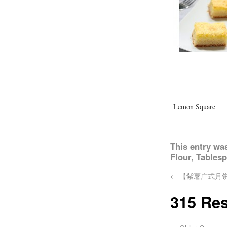
Lemon Square
This entry wa
Flour
,
Tables
←
【紫薯广式月
315 Re