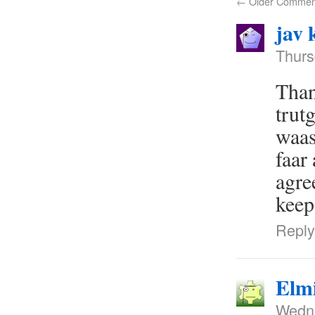
←
Older Commen
jav 
Thurs
Than
trut
waas
faar
agre
keep
Reply
Elm
Wedne