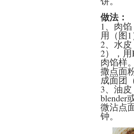
饼。
做法：
1、肉
用（图1
2、水
2），用P
肉馅样
撒点面
成面团（
3、油皮
blen
微沾点
钟。