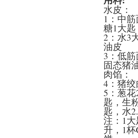
水皮：
1：中筋面粉
糖1大匙
2：水3
油皮
3：低筋面粉
固态猪油
肉馅：
4：猪绞
5：葱花
匙，生粉
匙，水2
注：1大匙T
升，1杯