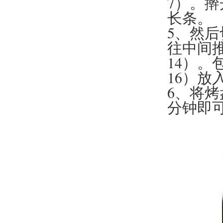
7）。擀
长条。
5、然
往中间
14）。
16）放
6、将烤
分钟即