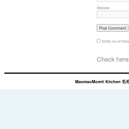
Website
Notify me of fol
Check here 
MaomaoMom® Kitchen 