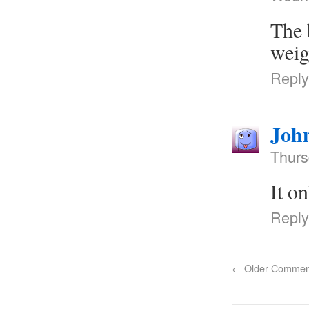
The 
weig
Reply
Joh
Thurs
It o
Reply
←
Older Commen