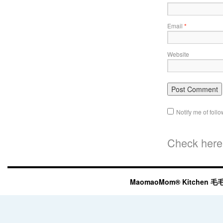
Email
*
Website
Notify me of fol
Check here 
MaomaoMom® Kitchen 