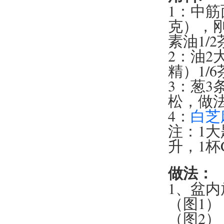
1：中筋面粉
克），刚
素油1/
2：油2
精）1/
3：葱
松，做
4：
白芝
注：1大匙T
升，1杯C
做法：
1、盆
（图1）
（图2）