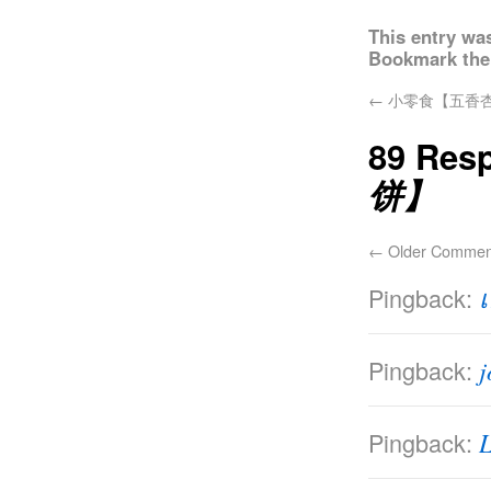
This entry wa
Bookmark th
←
小零食【五香
89 Res
饼】
←
Older Commen
Pingback:
เ
Pingback:
j
Pingback: