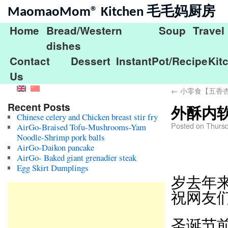
MaomaoMom® Kitchen 毛毛妈厨房
Home
Bread/Western
Soup
Travel
dishes
Contact
Dessert
InstantPot/Recipe
Kit
Us
←
小零食【五香
Recent Posts
外酥内
Chinese celery and Chicken breast stir fry
Posted on
Thurs
AirGo-Braised Tofu-Mushrooms-Yam
Noodle-Shrimp pork balls
AirGo-Daikon pancake
AirGo- Baked giant grenadier steak
Egg Skirt Dumplings
岁去年来
祝网友
圣诞节