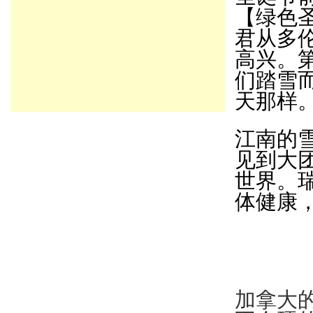
【绿色
君从多
高兴。
们踏雪
天那样
江南的
见到大
世界。瑞
体健康
加拿大