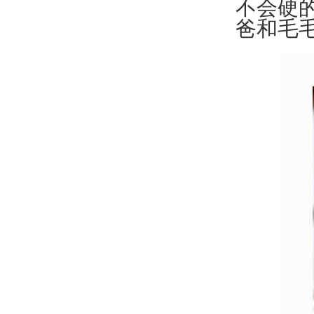
不会硬
爸和毛