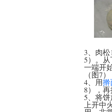
3、肉
5）。
一端开
（图7）
4、用
擀
8），再
5、将饼
上开中
用，非