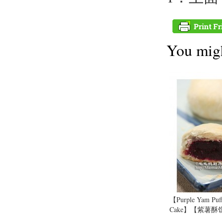
You migh
【Purple Yam Puff
Cake】【紫薯酥