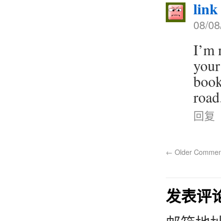
link
08/08
I’m 
your
book
road
回复
←
Older Commen
发表评