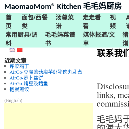
MaomaoMom® Kitchen 毛毛妈厨房
首
面包/西餐
汤羹菜
走走看
视
页
类
谱
看
频
常用厨具/调
毛毛妈菜谱
媒体报道/文
猪
料
书
章
谱
联系我
近期文章
芹菜鸡丁
AirGo-豆腐蘑菇魔芋虾猪肉丸乱煮
AirGo-萝卜丝饼
AirGo-烤豆豉鳕鱼
Disclosur
抱蛋煎饺
links, me
(English)
commissio
毛毛妈
的渥太