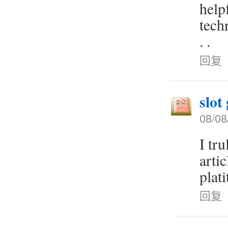
help
techn
. .
回复
slot
08/08
I tr
artic
plat
回复