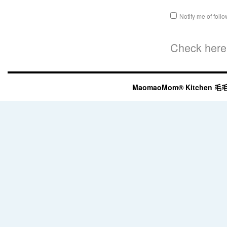
Notify me of fol
Check here 
MaomaoMom® Kitchen 