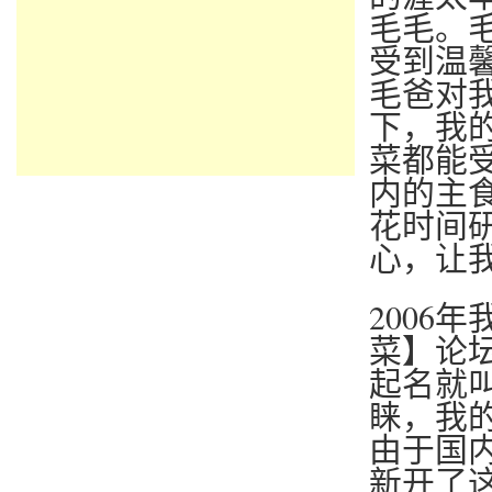
毛毛。
受到温
毛爸对
下，我
菜都能
内的主
花时间
心，让
2006
菜】论
起名就
睐，我
由于国
新开了这个