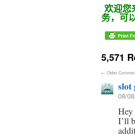
欢迎您
务，可
5,571 
←
Older Commen
slot
08/08
Hey 
I’ll
addi