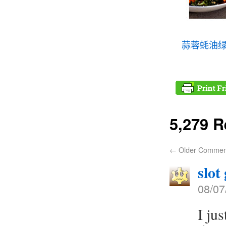
蒜蓉蚝油
5,279 
←
Older Commen
slot
08/07
I ju