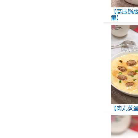
【高压锅
羹】
【肉丸蒸