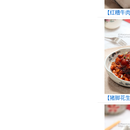
【红糟牛
【猪脚花