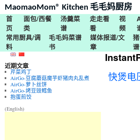
MaomaoMom® Kitchen 毛毛妈厨房
首
面包/西餐
汤羹菜
走走看
视
页
类
谱
看
频
常用厨具/调
毛毛妈菜谱
媒体报道/文
猪
料
书
章
谱
Instan
近期文章
芹菜鸡丁
快煲电
AirGo-豆腐蘑菇魔芋虾猪肉丸乱煮
AirGo-萝卜丝饼
AirGo-烤豆豉鳕鱼
抱蛋煎饺
(English)