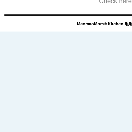
Check here 
MaomaoMom® Kitchen 