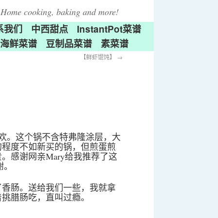
Home cooking, baking and more!
系我们
中西甜点
InstantPot菜谱
海鲜菜谱
豆制品菜谱
素菜谱
【鲜虾馄饨】
→
欢。这个锅不含特弗隆涂层，大
的程度不如新买的锅，但煎蛋煎
。感谢网亲Mary给我推荐了这
谢。
了香肠。送给我们一些，我就拿
着挑腊肠吃，直叫过瘾。