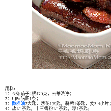
用料:
1：长条茄子4根470克，去蒂洗净；
2：川味腊肠1条；
3：
橄榄油
2大匙，葱花1大匙，蒜蓉1茶匙，姜3-4小片
4：盐1/4茶匙，十三香粉1/4茶匙，糖1茶匙;