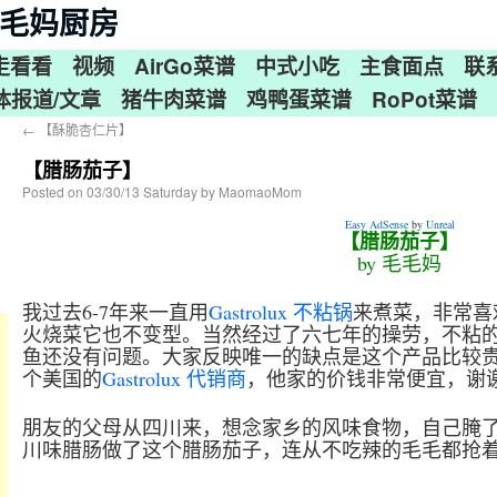
n 毛毛妈厨房
走看看
视频
AirGo菜谱
中式小吃
主食面点
联
体报道/文章
猪牛肉菜谱
鸡鸭蛋菜谱
RoPot菜谱
←
【酥脆杏仁片】
【腊肠茄子】
Posted on
03/30/13 Saturday
by
MaomaoMom
Easy AdSense
by
Unreal
【腊肠茄子】
by 毛毛妈
我过去6-7年来一直用
Gastrolux 不粘锅
来煮菜，非常喜
火烧菜它也不变型。当然经过了六七年的操劳，不粘
鱼还没有问题。大家反映唯一的缺点是这个产品比较贵
个美国的
Gastrolux 代销商
，他家的价钱非常便宜，谢
朋友的父母从四川来，想念家乡的风味食物，自己腌
川味腊肠做了这个腊肠茄子，连从不吃辣的毛毛都抢