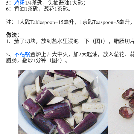
5：
鸡粉
1/4茶匙，头抽酱油1大匙；
6：香油1茶匙，葱花1茶匙。
注：1大匙Tablespoon=15毫升，1茶匙Teaspoon=5毫升
做法：
1、茄子切块，放到盐水里浸泡一下（图1），腊肠切片
2、
不粘锅
置炉上开大中火，加2大匙油，放入葱花、
腊肠，翻炒1分钟（图4）。