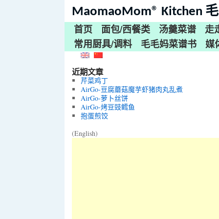
MaomaoMom® Kitche
首页
面包/西餐类
汤羹菜谱
走
常用厨具/调料
毛毛妈菜谱书
媒
近期文章
芹菜鸡丁
AirGo-豆腐蘑菇魔芋虾猪肉丸乱煮
AirGo-萝卜丝饼
AirGo-烤豆豉鳕鱼
抱蛋煎饺
(English)