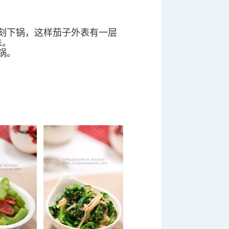
刻下锅，这样茄子外表有一层
味。
锅。