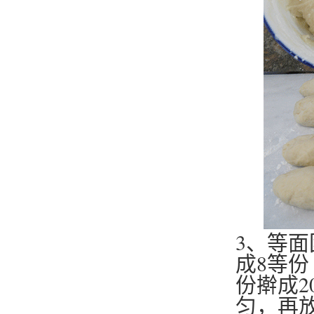
3、等
成8等份
份擀成2
匀，再