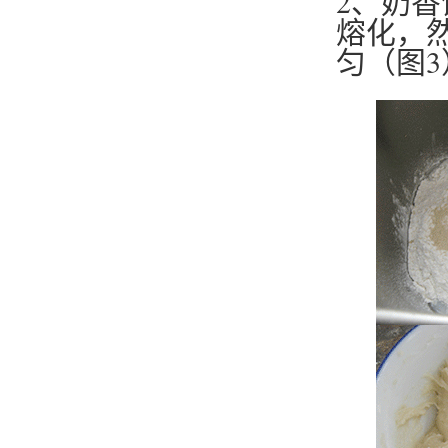
2、奶
熔化，
匀（图3