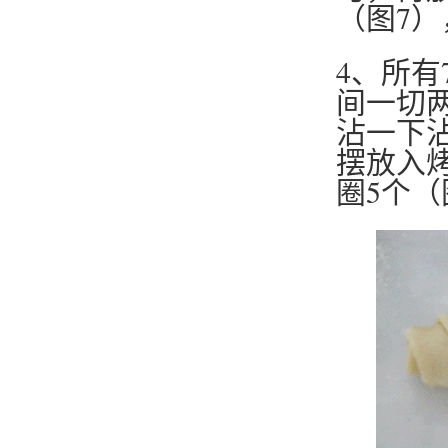
（图7
4、所
间一切
沾一下
摆放入
圈5个（