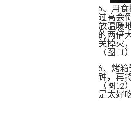
5、用
过高会
放温暖
的两倍
关掉火
（图11
6、烤箱
钟，再将
（图1
是太好