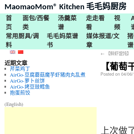
MaomaoMom® Kitchen 毛毛妈厨房
首
面包/西餐
汤羹菜
走走看
视
页
类
谱
看
频
常用厨具/调
毛毛妈菜谱
媒体报道/文
猪
料
书
章
谱
←
【鲜虾馄饨】
近期文章
【葡萄
芹菜鸡丁
Posted on
04/06/
AirGo-豆腐蘑菇魔芋虾猪肉丸乱煮
AirGo-萝卜丝饼
AirGo-烤豆豉鳕鱼
抱蛋煎饺
(English)
上次做