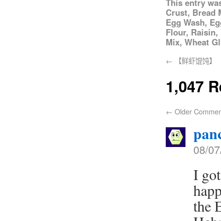
This entry wa
Crust
,
Bread 
Egg Wash
,
Eg
Flour
,
Raisin
,
Mix
,
Wheat Gl
←
【鲜虾馄饨】
1,047 
←
Older Commen
pan
08/07
I go
happ
the 