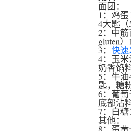
面团：
1：鸡蛋
4大匙（
2：中筋
glute
3：
快速发酵
4：玉米
奶香馅
5：牛油
匙，糖粉
6：葡萄
底部沾
7：白糖
其他：
8：蛋