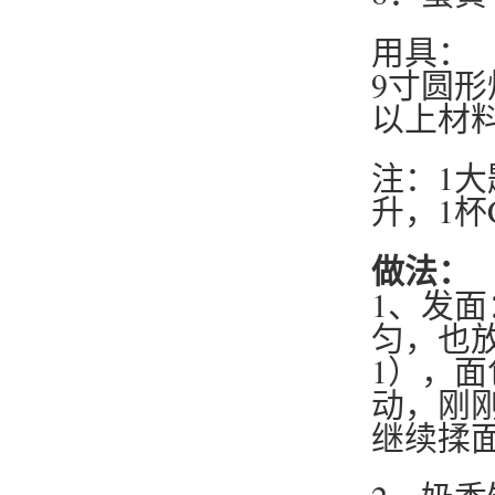
用具：
9寸圆
以上材料
注：1大匙
升，1杯C
做法：
1、发面
匀，也
1），
动，刚
继续揉