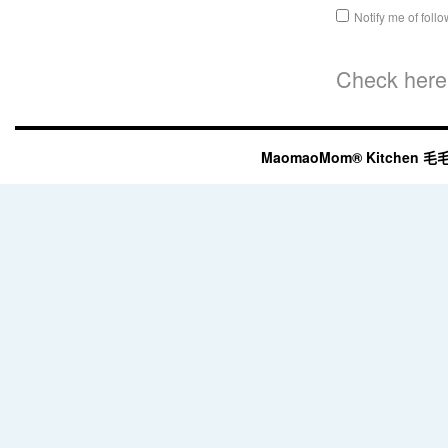
Notify me of fol
Check here 
MaomaoMom® Kitchen 