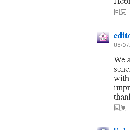
Hebr
回复
edit
08/07
We a
sche
with
impr
than
回复