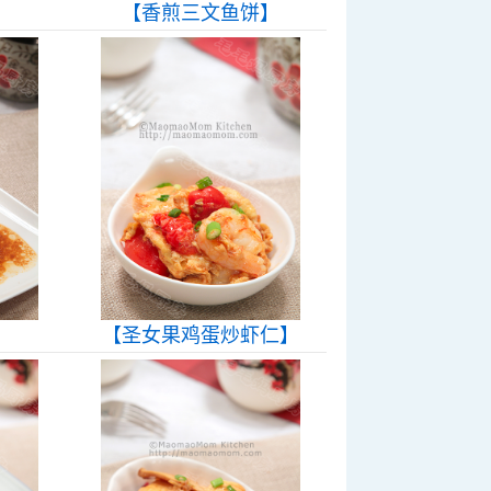
【香煎三文鱼饼】
】
【圣女果鸡蛋炒虾仁】