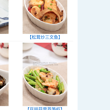
】
【松茸炒三文鱼】
【豆豉蒜蓉芦笋虾】