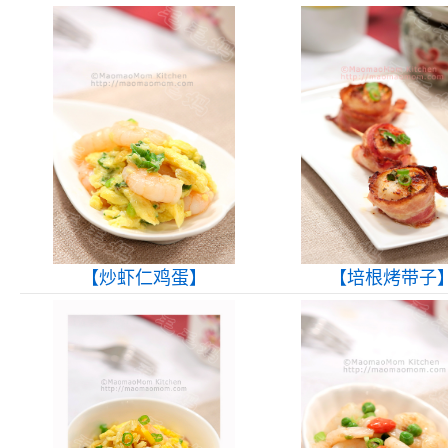
【炒虾仁鸡蛋】
【培根烤带子