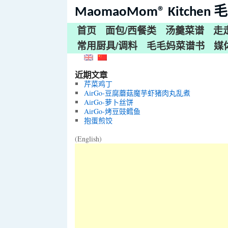
MaomaoMom® Kitche
首页
面包/西餐类
汤羹菜谱
走
常用厨具/调料
毛毛妈菜谱书
媒
近期文章
芹菜鸡丁
AirGo-豆腐蘑菇魔芋虾猪肉丸乱煮
AirGo-萝卜丝饼
AirGo-烤豆豉鳕鱼
抱蛋煎饺
(English)