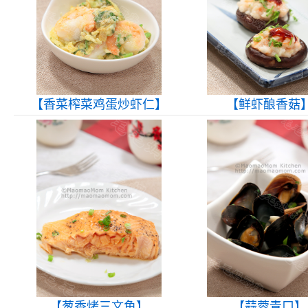
【香菜榨菜鸡蛋炒虾仁】
【鲜虾酿香菇
【葱香烤三文鱼】
【蒜蓉青口】