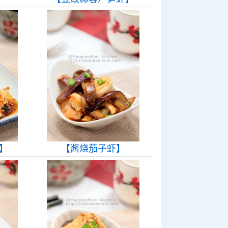
】
【酱烧茄子虾】