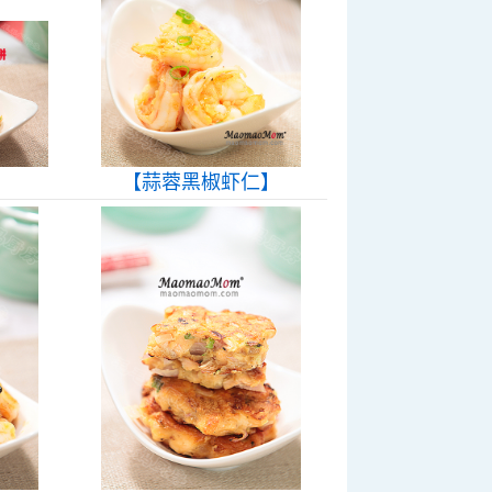
【蒜蓉黑椒虾仁】
】