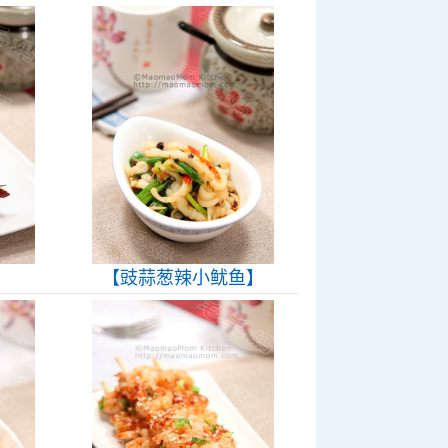
】
【豉蒜葱辣小鱿鱼】