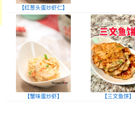
【红葱头蛋炒虾仁】
【蟹味蛋炒虾】
【三文鱼饼】