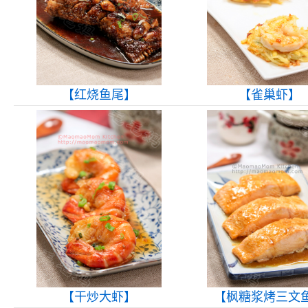
【红烧鱼尾】
【雀巢虾】
【干炒大虾】
【枫糖浆烤三文