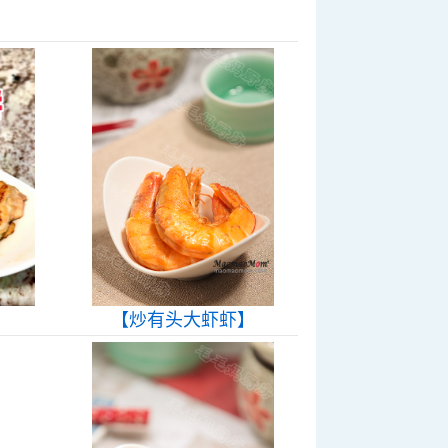
【炒有头大虾虾】