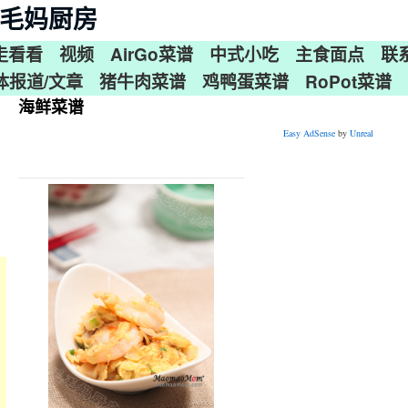
n 毛毛妈厨房
走看看
视频
AirGo菜谱
中式小吃
主食面点
联
体报道/文章
猪牛肉菜谱
鸡鸭蛋菜谱
RoPot菜谱
海鲜菜谱
Easy AdSense
by
Unreal