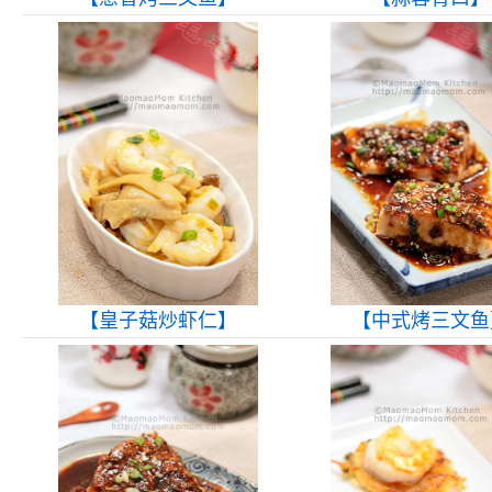
【皇子菇炒虾仁】
【中式烤三文鱼