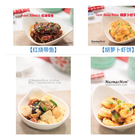
【红烧带鱼】
【胡萝卜虾饼