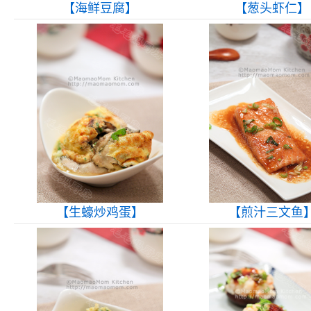
【海鲜豆腐】
【葱头虾仁】
【生蠔炒鸡蛋】
【煎汁三文鱼