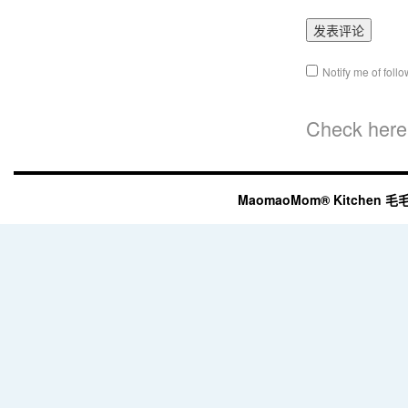
Notify me of fol
Check here 
MaomaoMom® Kitchen 