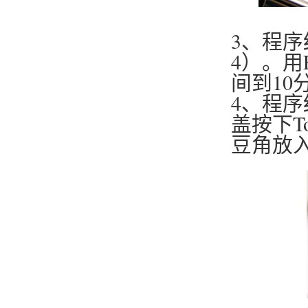
3、程
4）。用F
间到10
4、程序
盖按下T
豆角放