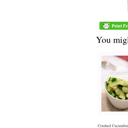
You migh
Crushed Cucumber