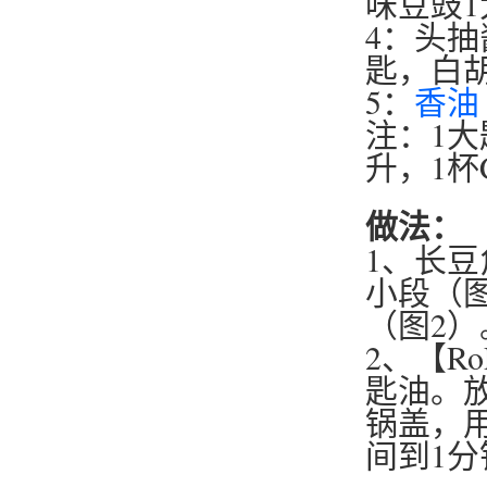
味豆豉1
4：头抽
匙，白胡
5：
香油
注：1大匙T
升，1杯C
做法：
1、长
小段（
（图2）
2、【R
匙油。
锅盖，用F
间到1