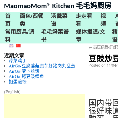
MaomaoMom® Kitchen 毛毛妈厨房
首
面包/西餐
汤羹菜
走走看
视
页
类
谱
看
频
常用厨具/调
毛毛妈菜谱
媒体报道/文
猪
料
书
章
谱
←
高压锅版-鲜虾酿豆腐
近期文章
豆豉炒豆角C
芹菜鸡丁
Posted on
11/04
AirGo-豆腐蘑菇魔芋虾猪肉丸乱煮
AirGo-萝卜丝饼
AirGo-烤豆豉鳕鱼
抱蛋煎饺
(English)
国内带
很好味