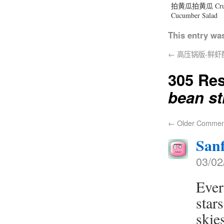
拍黄瓜拍黄瓜 Crus
Cucumber Salad
This entry wa
←
高压锅版-鲜虾酿豆腐
305 Re
bean sti
←
Older Commen
San
03/02
Ever
star
skie