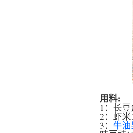
用料:
1：长豆
2：虾米
3：
牛油