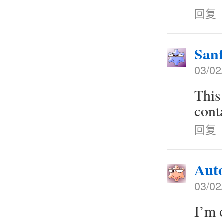
回复
San
03/02
This
cont
回复
Aut
03/02
I’m o