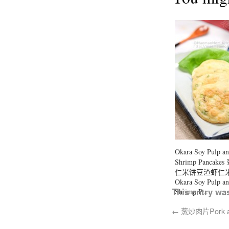
Okara Soy Pulp a
Shrimp Pancake
仁米饼豆渣虾仁
Okara Soy Pulp a
This entry wa
Shrimp P...
←
葱炒肉片Pork and 