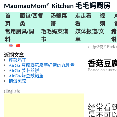
MaomaoMom® Kitchen 毛毛妈厨房
首
面包/西餐
汤羹菜
走走看
视
页
类
谱
看
频
常用厨具/调
毛毛妈菜谱
媒体报道/文
猪
料
书
章
谱
←
葱炒肉片Pork and 
近期文章
芹菜鸡丁
香菇豆腐菠
AirGo-豆腐蘑菇魔芋虾猪肉丸乱煮
Posted on
10/25
AirGo-萝卜丝饼
AirGo-烤豆豉鳕鱼
抱蛋煎饺
(English)
经常看
是不可