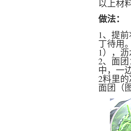
以上材料
做法：
1、提
丁待用
1），
2、面
中，一
2料里
面团（图