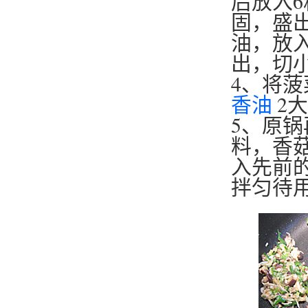
后放入
固，盛
油，放
出，切
4、将
香油
2
5、原
料，香
入先前
拌匀待