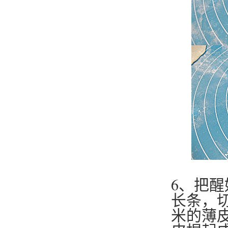
6、把醒
长条，切
米的薄皮