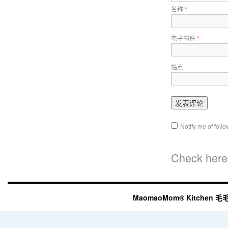
名称
*
电子邮件
*
站点
Notify me of fol
Check here 
MaomaoMom® Kitchen 