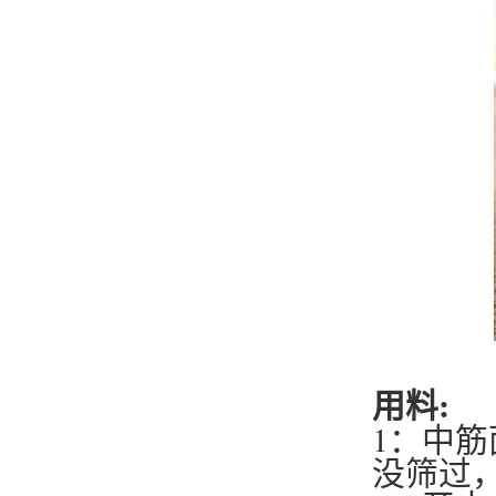
用料:
1：中筋面粉
没筛过