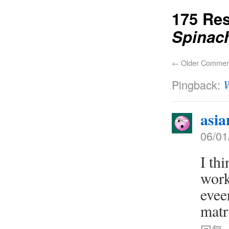
175 Re
Spinac
←
Older Commen
Pingback:
asia
06/01
I th
work
evee
matr