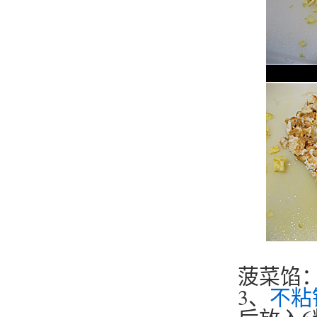
菠菜馅
3、
不粘