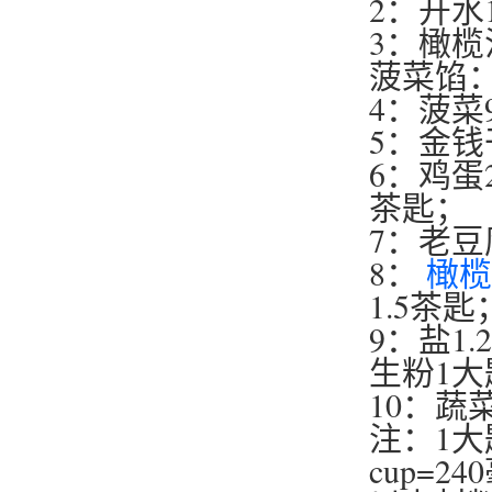
2：开水
3：橄榄
菠菜馅
4：菠菜
5：金钱
6：鸡蛋
茶匙；
7：老豆
8：
橄榄
1.5茶匙
9：盐1.
生粉1大
10：蔬
注：1大匙
cup=2