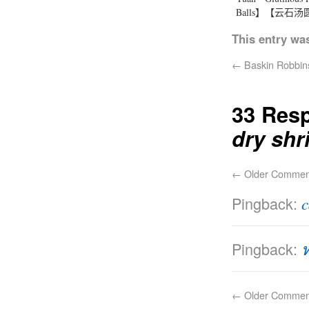
Balls】【云石汤
This entry wa
←
Baskin Robb
33 Res
dry sh
←
Older Commen
Pingback:
c
Pingback:
←
Older Commen