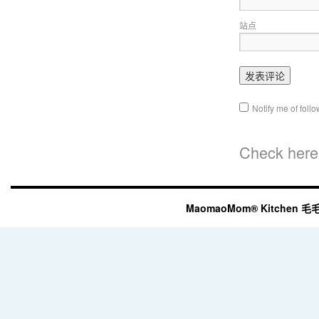
站点
Notify me of fol
Check here 
MaomaoMom® Kitchen 