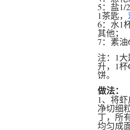
5：盐1
1茶匙，
6：水1
其他；
7：素油
注：1大匙
升，1杯
饼。
做法：
1、将虾
净切细
丁，所有
均匀成