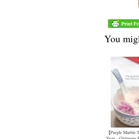
You migh
【Purple Marble 
Yuan - Glutinous 