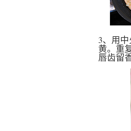
3、用中
黄。重
唇齿留