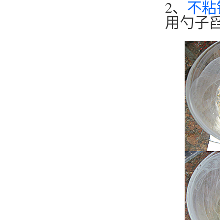
2、
不粘
用勺子舀