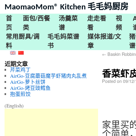
MaomaoMom® Kitchen 毛毛妈厨房
首
面包/西餐
汤羹菜
走走看
视
页
类
谱
看
频
常用厨具/调
毛毛妈菜谱
媒体报道/文
猪
料
书
章
谱
←
Baskin Robb
近期文章
芹菜鸡丁
香菜虾皮面糊
AirGo-豆腐蘑菇魔芋虾猪肉丸乱煮
Posted on
09/12/
AirGo-萝卜丝饼
AirGo-烤豆豉鳕鱼
抱蛋煎饺
(English)
家里买
个简单