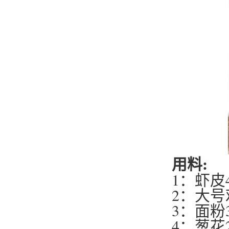
用料:
1：虾皮
2：大
3：面粉
4：葱花