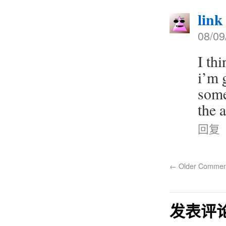
link
08/09
I th
i’m 
some
the a
回复
←
Older Commen
发表评