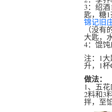
3：绍酒
匙，糖
锦记旧
（没有的
大匙，水
4：馄饨
注：1大匙
升，1杯C
做法：
1、五
2料和
拌，至