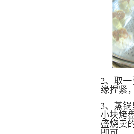
2、取一
缘捏紧
3、蒸
小块烤
盛烧卖
即可。