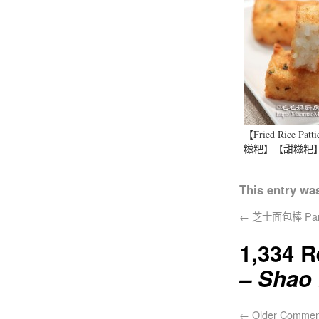
【Fried Rice Pa
糍粑】【甜糍粑
This entry wa
←
芝士面包棒 Parme
1,334 
– Shao
←
Older Commen