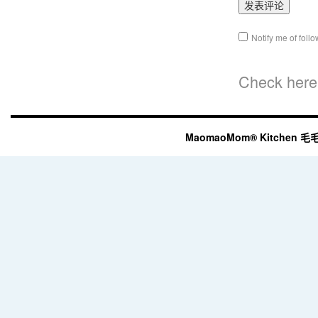
Notify me of fol
Check here 
MaomaoMom® Kitchen 