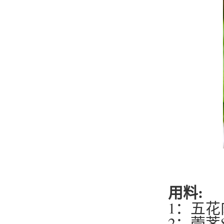
用料:
1：五花
2：荸荠