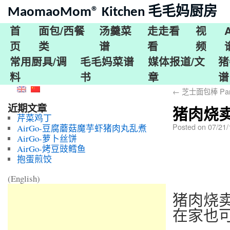
MaomaoMom® Kitchen 毛毛妈厨房
首
面包/西餐
汤羹菜
走走看
视
页
类
谱
看
频
常用厨具/调
毛毛妈菜谱
媒体报道/文
猪
料
书
章
谱
←
芝士面包棒 Parme
近期文章
猪肉烧卖 P
芹菜鸡丁
Posted on
07/21
AirGo-豆腐蘑菇魔芋虾猪肉丸乱煮
AirGo-萝卜丝饼
AirGo-烤豆豉鳕鱼
抱蛋煎饺
(English)
猪肉烧
在家也