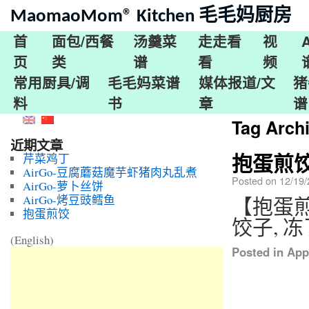
MaomaoMom® Kitchen 毛毛妈厨房
首
面包/西餐
汤羹菜
走走看
视
页
类
谱
看
频
常用厨具/调
毛毛妈菜谱
媒体报道/文
猪
料
书
章
谱
Tag Arch
近期文章
抱蛋煎
芹菜鸡丁
AirGo-豆腐蘑菇魔芋虾猪肉丸乱煮
Posted on
12/19/
AirGo-萝卜丝饼
AirGo-烤豆豉鳕鱼
【抱蛋煎
抱蛋煎饺
饺子, 
(English)
Posted in
App